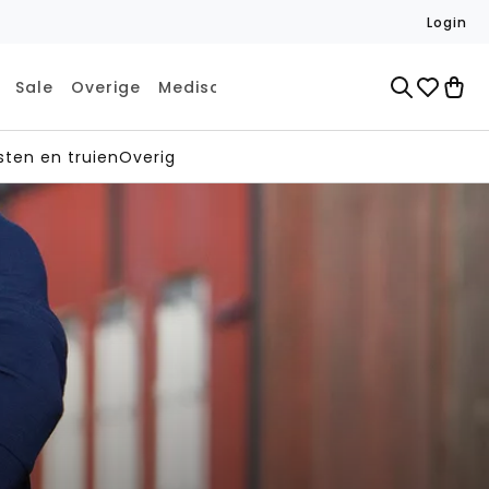
Login
Sale
Overige
Medisch
JOHA speciale kleuren
sten en truien
Overig