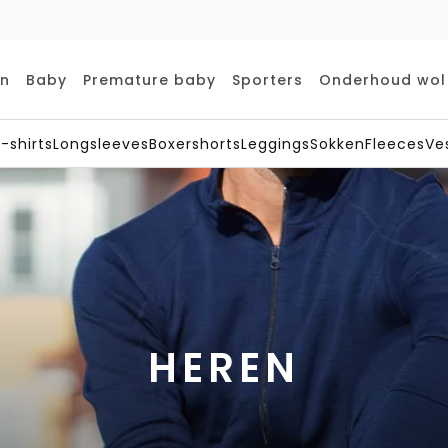
en
Baby
Premature baby
Sporters
Onderhoud wol
-shirts
Longsleeves
Boxershorts
Leggings
Sokken
Fleeces
Ve
HEREN